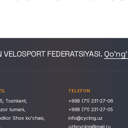
N VELOSPORT FEDERATSIYASI.
Qo'ng'
IL
TELEFON
5, Toshkent,
+998 (71) 231-27-06
nzor tumani,
+998 (71) 231-27-05
dkor Shox ko'chasi,
info@cycling.uz
.
uzbcycling@mail.ru