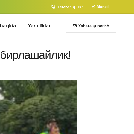
Manzil
Telefon qilish
 haqida
Yangliklar
Xabara yuborish
 бирлашайлик!