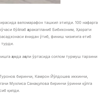
оирасида веломарафон ташкил этилди. 100 нафарга
ўчаси бўйлаб ҳаракатланиб Бибихоним, Ҳазрати
расадхонаси ёнидан ўтиб, финиш чизиғига етиб
 турди.
шга ҳамда аҳоли ўртасида соғлом турмуш тарзини
 Туронов биринчи, Камрон Йўлдошев иккинчи,
гачи Мухлиса Санақулова биринчи ўринни қўлга
сиб қилди.