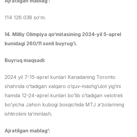
Ajratilgan mablag’:
114 126 038 so’m.
14.
Milliy Olimpiya qo‘mitasining 2024-yil 5-aprel
kunidagi 260/11 sonli buyrug‘i.
Buyruq maqsadi:
2024 yil 7-15-aprel kunlari Kanadaning Toronto
shahrida o’tadigan xalqaro o’quv-mashg’ulot yig’ini
hamda 12-24-aprel kunlari bo’lib o’tadigan velotrek
bo’yicha Jahon kubogi bosqichida MTJ a’zolarining
ishtirokini ta’minlash.
Ajratilgan mablag’: