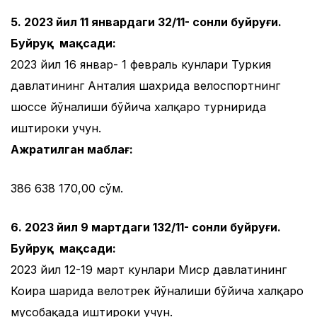
5. 2023 йил 11 январдаги 32/11- сонли буйруғи.
Буйруқ мақсади:
2023 йил 16 январ- 1 февраль кунлари Туркия
давлатининг Анталия шахрида велоспортнинг
шоссе йўналиши бўйича халқаро турнирида
иштироки учун.
Ажратилган маблағ:
386 638 170,00 сўм.
6. 2023 йил 9 мартдаги 132/11- сонли буйруғи.
Буйруқ мақсади:
2023 йил 12-19 март кунлари Миср давлатининг
Коҳира шаҳрида велотрек йўналиши бўйича халқаро
мусобақада иштироки учун.