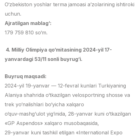
O‘zbekiston yoshlar terma jamoasi a’zolarining ishtiroki
uchun.
Ajratilgan mablag‘:
179 759 810 so‘m.
4. Milliy Olimpiya qo‘mitasining 2024-yil 17-
yanvardagi 53/11 sonli buyrug‘i.
Buyruq maqsadi:
2024-yil 19-yanvar — 12-fevral kunlari Turkiyaning
Alaniya shahrida o‘tkazilgan velosportning shosse va
trek yo‘nalishlari bo‘yicha xalqaro
o‘quv-mashg‘ulot yig‘inida, 28-yanvar kuni o‘tkazilgan
«GP Aspendos» xalqaro musobaqasida,
29-yanvar kuni tashkil etilgan «International Expo