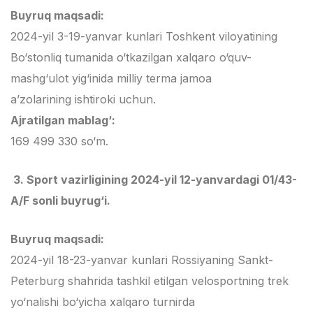
Buyruq maqsadi:
2024-yil 3-19-yanvar kunlari Toshkent viloyatining
Bo‘stonliq tumanida o‘tkazilgan xalqaro o‘quv-
mashg‘ulot yig‘inida milliy terma jamoa
a’zolarining ishtiroki uchun.
Ajratilgan mablag‘:
169 499 330 so‘m.
3. Sport vazirligining 2024-yil 12-yanvardagi 01/43-
A/F sonli buyrug‘i.
Buyruq maqsadi:
2024-yil 18-23-yanvar kunlari Rossiyaning Sankt-
Peterburg shahrida tashkil etilgan velosportning trek
yo‘nalishi bo‘yicha xalqaro turnirda