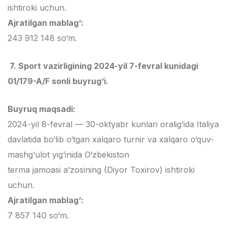
ishtiroki uchun.
Ajratilgan mablag‘:
243 912 148 so‘m.
7. Sport vazirligining 2024-yil 7-fevral kunidagi
01/179-A/F sonli buyrug‘i.
Buyruq maqsadi:
2024-yil 8-fevral — 30-oktyabr kunlari oralig‘ida Italiya
davlatida bo‘lib o‘tgan xalqaro turnir va xalqaro o‘quv-
mashg‘ulot yig‘inida O‘zbekiston
terma jamoasi a’zosining (Diyor Toxirov) ishtiroki
uchun.
Ajratilgan mablag‘:
7 857 140 so‘m.