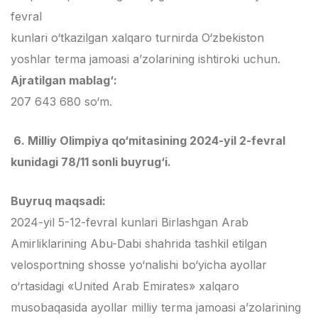
fevral
kunlari o‘tkazilgan xalqaro turnirda O‘zbekiston
yoshlar terma jamoasi a’zolarining ishtiroki uchun.
Ajratilgan mablag‘:
207 643 680 so‘m.
6. Milliy Olimpiya qo‘mitasining 2024-yil 2-fevral
kunidagi 78/11 sonli buyrug‘i.
Buyruq maqsadi:
2024-yil 5-12-fevral kunlari Birlashgan Arab
Amirliklarining Abu-Dabi shahrida tashkil etilgan
velosportning shosse yo‘nalishi bo‘yicha ayollar
o‘rtasidagi «United Arab Emirates» xalqaro
musobaqasida ayollar milliy terma jamoasi a’zolarining