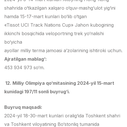
shahrida o‘tkazilgan xalqaro o‘quv-mashg‘ulot yig‘ini
hamda 15-17-mart kunlari bo‘lib o‘tgan
«Tissot UCI Track Nations Cup» Jahon kubogining
ikkinchi bosqichida veloportning trek yo‘nalishi
bo‘yicha
ayollar milliy terma jamoasi a’zolarining ishtiroki uchun.
Ajratilgan mablag‘:
453 934 973 so‘m.
12. Milliy Olimpiya qo‘mitasining 2024-yil 15-mart
kunidagi 197/11 sonli buyrug‘i.
Buyruq maqsadi:
2024-yil 18-30-mart kunlari oralig‘ida Toshkent shahri
va Toshkent viloyatining Bo‘stonliq tumanida