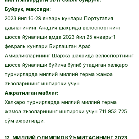
Буйруқ мақсади:
2023 йил 16-29 январь кунлари Португалия
давлатининг Анадия шахрида велоспортнинг
шоссе йўналиши ҳамда 2023 йил 25 январь-1
февраль кунлари Бирлашган Араб
Амирликларининг Шаржа шахрида велоспортнинг
шоссе йўналиши бўйича бўлиб ўтадиган халқаро
турнирларда миллий миллий терма жамоа
аъзоларининг иштироки учун
Ажратилган маблағ:
Халқаро турнирларда миллий миллий терма
жамоа аъзоларининг иштироки учун 711 953 725
сўм ажратилди.
12. МИЛЛИЙ ОЛИМПИЯ ҚЎЪМИТАСИНИНГ 2023