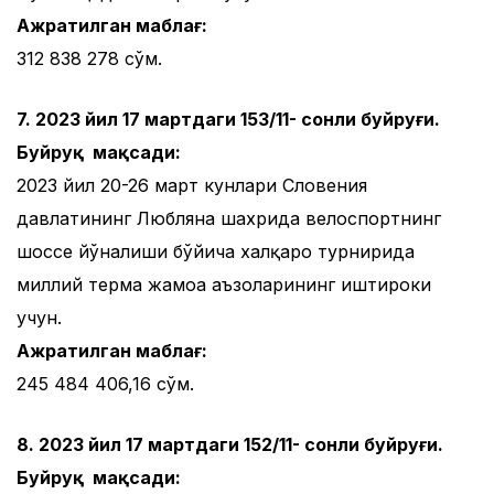
Ажратилган маблағ:
312 838 278 сўм.
7. 2023 йил 17 мартдаги 153/11- сонли буйруғи.
Буйруқ мақсади:
2023 йил 20-26 март кунлари Словения
давлатининг Любляна шахрида велоспортнинг
шоссе йўналиши бўйича халқаро турнирида
миллий терма жамоа аъзоларининг иштироки
учун.
Ажратилган маблағ:
245 484 406,16 сўм.
8. 2023 йил 17 мартдаги 152/11- сонли буйруғи.
Буйруқ мақсади: