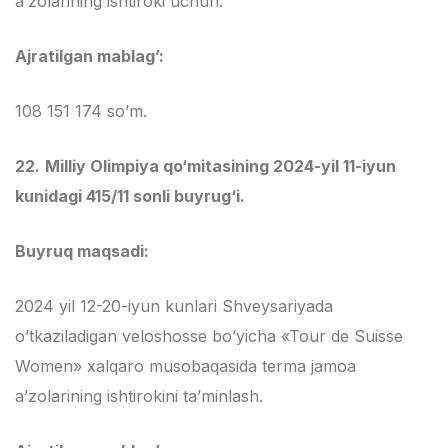
a’zolarining ishtiroki uchun.
Ajratilgan mablag’:
108 151 174 so’m.
22.
Milliy Olimpiya qo‘mitasining 2024-yil 11-iyun
kunidagi 415/11 sonli buyrug‘i.
Buyruq maqsadi:
2024 yil 12-20-iyun kunlari Shveysariyada
o’tkaziladigan veloshosse bo’yicha «Tour de Suisse
Women» xalqaro musobaqasida terma jamoa
a’zolarining ishtirokini ta’minlash.