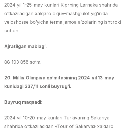
2024 yil 1-25-may kunlari Kiprning Larnaka shahrida
o’tkaziladigan xalqaro o’quv-mashg’ulot yig’inida
veloshosse bo’yicha terma jamoa a’zolarining ishtiroki
uchun.
Ajratilgan mablag’:
88 193 858 so’m.
20.
Milliy Olimpiya qo‘mitasining 2024-yil 13-may
kunidagi 337/11 sonli buyrug‘i.
Buyruq maqsadi:
2024 yil 10-20-may kunlari Turkiyaning Sakariya
shahrida o’tkaziladigan «Tour of Sakarya» xalqaro