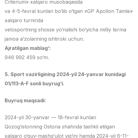
Criterium» xalqaro musobaqasida
va 4-5-fevral kunlari bo‘lib o‘tgan «GP Apollon Tamle»
xalqaro turnirida
velosportning shosse yo‘nalishi bo‘yicha milliy terma
jamoa a’zolarining ishtiroki uchun.
Ajratilgan mablag‘:
946 992 459 so‘m.
5. Sport vazirligining 2024-yil 24-yanvar kunidagi
01/113-A-F sonli buyrug‘i.
Buyruq maqsadi:
2024-yil 30-yanvar — 18-fevral kunlari
Qozog‘istonning Ostona shahrida tashkil etilgan
xalqaro o‘quv-mashg‘ulot yig‘ini hamda 2024-yil 6-11-