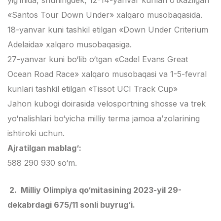
«Santos Tour Down Under» xalqaro musobaqasida.
18-yanvar kuni tashkil etilgan «Down Under Criterium
Adelaida» xalqaro musobaqasiga.
27-yanvar kuni bo‘lib o‘tgan «Cadel Evans Great
Ocean Road Race» xalqaro musobaqasi va 1-5-fevral
kunlari tashkil etilgan «Tissot UCI Track Cup»
Jahon kubogi doirasida velosportning shosse va trek
yo‘nalishlari bo‘yicha milliy terma jamoa a’zolarining
ishtiroki uchun.
Ajratilgan mablag‘:
588 290 930 so‘m.
2. Milliy Olimpiya qo‘mitasining 2023-yil 29-
dekabrdagi 675/11 sonli buyrug‘i.