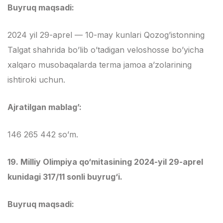
Buyruq maqsadi:
2024 yil 29-aprel — 10-may kunlari Qozog’istonning
Talgat shahrida bo’lib o’tadigan veloshosse bo’yicha
xalqaro musobaqalarda terma jamoa a’zolarining
ishtiroki uchun.
Ajratilgan mablag’:
146 265 442 so’m.
19.
Milliy Olimpiya qo‘mitasining 2024-yil 29-aprel
kunidagi 317/11 sonli buyrug‘i.
Buyruq maqsadi: