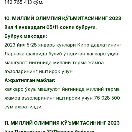
142 765 413 сўм.
10. МИЛЛИЙ ОЛИМПИЯ ҚЎЪМИТАСИНИНГ 2023
йил 4 январдаги 05/11-сонли буйруғи.
Буйруқ мақсади:
2023 йил 5-28 январь кунлари Кипр давлатининг
Ларнака шахрида бўлиб ўтадиган халқаро ўқув
машгулот йиғинида миллий терма жамоа
аъзоларининг иштирок учун
Ажратилган маблағ:
халқаро ўқув машғулот йиғинида миллий терма
жамоа аъзоларининг иштироки учун
76 028 500
сўм ажратилди.
11. МИЛЛИЙ ОЛИМПИЯ ҚЎЪМИТАСИНИНГ 2023
йил 11 январдаги 31/11-сонли буйруғи.