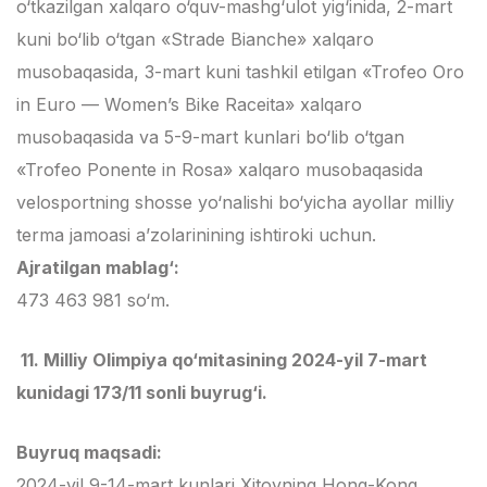
o‘tkazilgan xalqaro o‘quv-mashg‘ulot yig‘inida, 2-mart
kuni bo‘lib o‘tgan «Strade Bianche» xalqaro
musobaqasida, 3-mart kuni tashkil etilgan «Trofeo Oro
in Euro — Women’s Bike Raceita» xalqaro
musobaqasida va 5-9-mart kunlari bo‘lib o‘tgan
«Trofeo Ponente in Rosa» xalqaro musobaqasida
velosportning shosse yo‘nalishi bo‘yicha ayollar milliy
terma jamoasi a’zolarinining ishtiroki uchun.
Ajratilgan mablag‘:
473 463 981 so‘m.
11. Milliy Olimpiya qo‘mitasining 2024-yil 7-mart
kunidagi 173/11 sonli buyrug‘i.
Buyruq maqsadi:
2024-yil 9-14-mart kunlari Xitoyning Hong-Kong