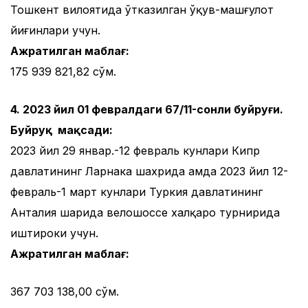
Тошкент вилоятида ўтказилган ўқув-машғулот
йиғинлари учун.
Ажратилган маблағ:
175 939 821,82 сўм.
4. 2023 йил 01 февралдаги 67/11-сонли буйруғи.
Буйруқ мақсади:
2023 йил 29 январ.-12 февраль кунлари Кипр
давлатининг Ларнака шахрида ҳамда 2023 йил 12-
февраль-1 март кунлари Туркия давлатининг
Анталия шаҳрида велошоссе халқаро турнирида
иштироки учун.
Ажратилган маблағ:
367 703 138,00 сўм.