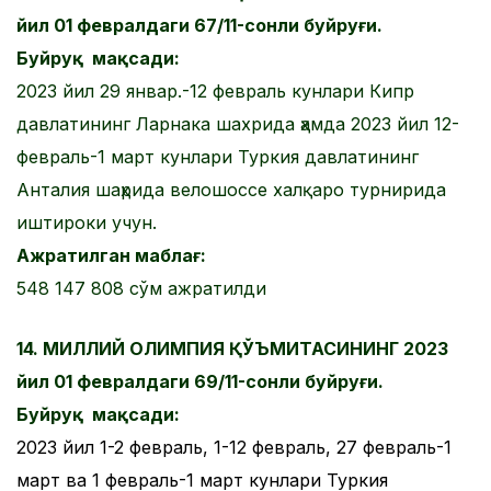
йил 01 февралдаги 67/11-сонли буйруғи.
Буйруқ мақсади:
2023 йил 29 январ.-12 февраль кунлари Кипр
давлатининг Ларнака шахрида ҳамда 2023 йил 12-
февраль-1 март кунлари Туркия давлатининг
Анталия шаҳрида велошоссе халқаро турнирида
иштироки учун.
Ажратилган маблағ:
548 147 808 сўм ажратилди
14. МИЛЛИЙ ОЛИМПИЯ ҚЎЪМИТАСИНИНГ 2023
йил 01 февралдаги 69/11-сонли буйруғи.
Буйруқ мақсади:
2023 йил 1-2 февраль, 1-12 февраль, 27 февраль-1
март ва 1 февраль-1 март кунлари Туркия