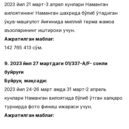
2023 йил 21 март-3 апрел кунлари Наманган
вилоятининг Наманган шахрида бўлиб ўтадиган
ўқув-машғулот йиғинида миллий терма жамоа
аъзоларининг иштироки учун.
Ажратилган маблағ:
142 765 413 сўм.
9. 2023 йил 27 мартдаги 01/337-A/F- сонли
буйруғи
Буйруқ мақсади:
2023 йил 24-26 март ҳамда 31 март-2 апрель
кунлари Наманган вилоятида бўлиб ўтган халқаро
турнирда фото финиш ижараси учун.
Ажратилган маблағ: