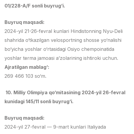
01/228-A/F sonli buyrug‘i.
Buyruq maqsadi:
2024-yil 21-26-fevral kunlari Hindistonning Nyu-Deli
shahrida o‘tkazilgan velosportning shosse yo‘nalishi
bo‘yicha yoshlar o‘rtasidagi Osiyo chempoinatida
yoshlar terma jamoasi a’zolarining ishtiroki uchun.
Ajratilgan mablag‘:
269 466 103 so‘m.
10. Milliy Olimpiya qo‘mitasining 2024-yil 26-fevral
kunidagi 145/11 sonli buyrug‘i.
Buyruq maqsadi:
2024-yil 27-fevral — 9-mart kunlari Italiyada