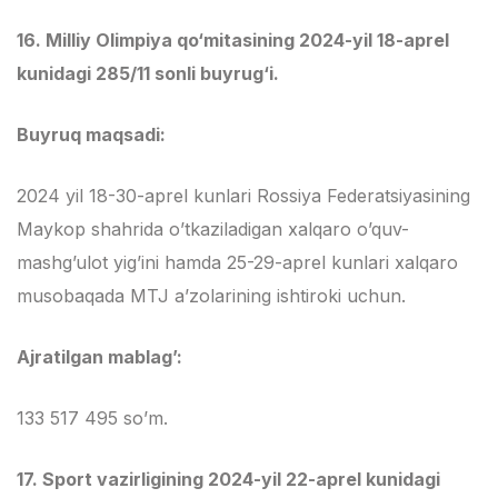
16. Milliy Olimpiya qo‘mitasining 2024-yil 18-aprel
kunidagi 285/11 sonli buyrug‘i.
Buyruq maqsadi:
2024 yil 18-30-aprel kunlari Rossiya Federatsiyasining
Maykop shahrida o’tkaziladigan xalqaro o’quv-
mashg’ulot yig’ini hamda 25-29-aprel kunlari xalqaro
musobaqada MTJ a’zolarining ishtiroki uchun.
Ajratilgan mablag’:
133 517 495 so’m.
17.
Sport vazirligining 2024-yil 22-aprel kunidagi