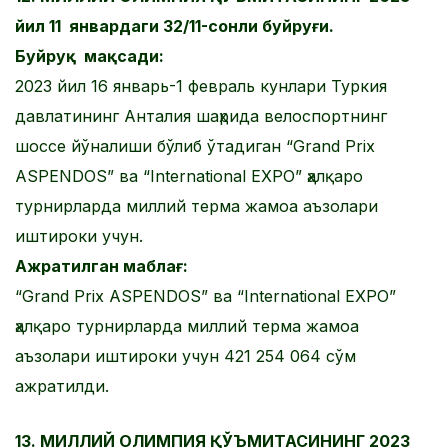
йил 11 январдаги 32/11-сонли буйруғи.
Буйруқ мақсади:
2023 йил 16 январь-1 февраль кунлари Туркия
давлатининг Анталия шаҳрида велоспортнинг
шоссе йўналиши бўлиб ўтадиган “Grand Prix
ASPENDOS” ва “International EXPO” ҳалқаро
турнирларда миллий терма жамоа аъзолари
иштироки учун.
Ажратилган маблағ:
“Grand Prix ASPENDOS” ва “International EXPO”
ҳалқаро турнирларда миллий терма жамоа
аъзолари иштироки учун 421 254 064 сўм
ажратилди.
13. МИЛЛИЙ ОЛИМПИЯ ҚЎЪМИТАСИНИНГ 2023