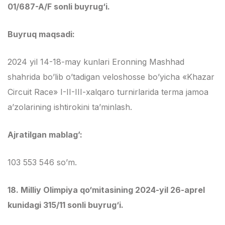
01/687-A/F sonli buyrug‘i.
Buyruq maqsadi:
2024 yil 14-18-may kunlari Eronning Mashhad
shahrida bo’lib o’tadigan veloshosse bo’yicha «Khazar
Circuit Race» I-II-III-xalqaro turnirlarida terma jamoa
a’zolarining ishtirokini ta’minlash.
Ajratilgan mablag’:
103 553 546 so’m.
18. Milliy Olimpiya qo‘mitasining 2024-yil 26-aprel
kunidagi 315/11 sonli buyrug‘i.