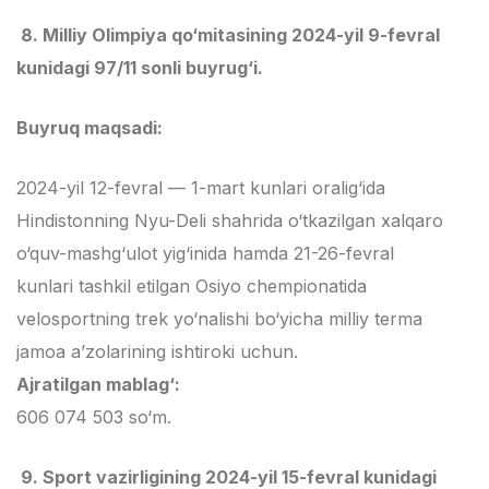
8. Milliy Olimpiya qo‘mitasining 2024-yil 9-fevral
kunidagi 97/11 sonli buyrug‘i.
Buyruq maqsadi:
2024-yil 12-fevral — 1-mart kunlari oralig‘ida
Hindistonning Nyu-Deli shahrida o‘tkazilgan xalqaro
o‘quv-mashg‘ulot yig‘inida hamda 21-26-fevral
kunlari tashkil etilgan Osiyo chempionatida
velosportning trek yo‘nalishi bo‘yicha milliy terma
jamoa a’zolarining ishtiroki uchun.
Ajratilgan mablag‘:
606 074 503 so‘m.
9. Sport vazirligining 2024-yil 15-fevral kunidagi