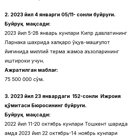
2. 2023 йил 4 январги 05/11- сонли буйруғи.
Буйруқ мақсади:
2023 йил 5-28 январь кунлари Кипр давлатининг
Ларнака шахрида халқаро ўқув-машғулот
йиғинида миллий терма жамоа аъзоларининг
иштироки учун.
Ажратилган маблағ:
75 500 000 сўм.
3. 2023 йил 23 январдаги 152-сонли Ижроия
қўмитаси Бюросининг буйруғи.
Буйруқ мақсади:
2022 йил 11-20 октябрь кунлари Тошкент шаҳрида
ҳамда 2023 йил 22 октябрь-14 ноябрь кунлари