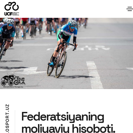
Z
U
Federatsiyaning
.
T
R
O
moliyaviy hisoboti.
P
S
O