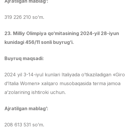
Ajratilgan mablag’:
319 226 210 so’m.
23.
Milliy Olimpiya qo‘mitasining 2024-yil 28-iyun
kunidagi 456/11 sonli buyrug‘i.
Buyruq maqsadi:
2024 yil 3-14-iyul kunlari Italiyada o’tkaziladigan «Giro
d’Italia Women» xalqaro musobaqasida terma jamoa
a’zolarining ishtiroki uchun.
Ajratilgan mablag’:
208 613 531 so’m.