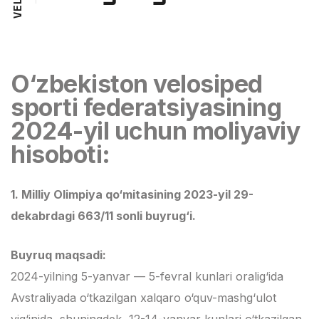
L
E
V
O‘zbekiston velosiped
sporti federatsiyasining
2024-yil uchun moliyaviy
hisoboti:
1. Milliy Olimpiya qo‘mitasining 2023-yil 29-
dekabrdagi 663/11 sonli buyrug‘i.
Buyruq maqsadi:
2024-yilning 5-yanvar — 5-fevral kunlari oralig‘ida
Avstraliyada o‘tkazilgan xalqaro o‘quv-mashg‘ulot
yig‘inida, shuningdek, 12-14-yanvar kunlari o‘tkazilgan