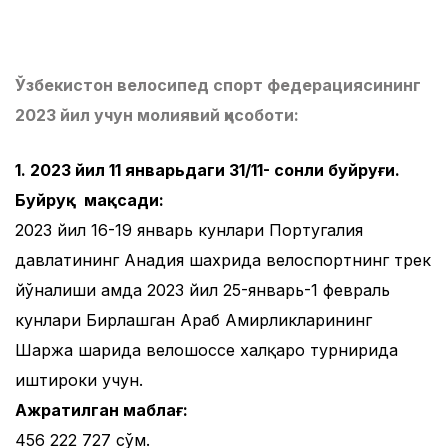
Ўзбекистон велосипед спорт федерациясининг
2023 йил учун молиявий ҳисоботи:
1. 2023 йил 11 январьдаги 31/11- сонли буйруғи.
Буйруқ мақсади:
2023 йил 16-19 январь кунлари Португалия
давлатининг Анадия шахрида велоспортнинг трек
йўналиши ҳамда 2023 йил 25-январь-1 февраль
кунлари Бирлашган Араб Амирликларининг
Шаржа шаҳрида велошоссе халқаро турнирида
иштироки учун.
Ажратилган маблағ:
456 222 727 сўм.