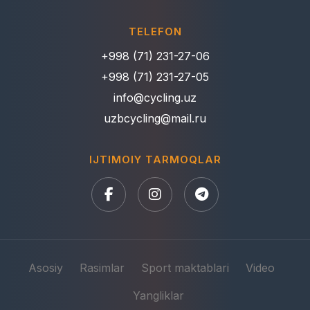
TELEFON
+998 (71) 231-27-06
+998 (71) 231-27-05
info@cycling.uz
uzbcycling@mail.ru
IJTIMOIY TARMOQLAR
Asosiy
Rasimlar
Sport maktablari
Video
Yangliklar