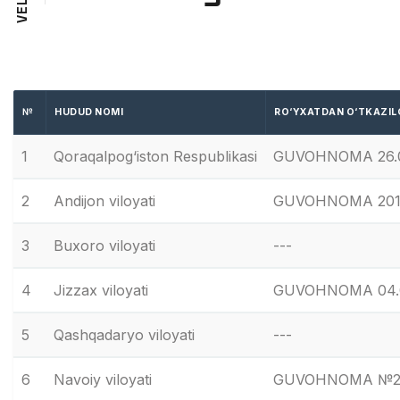
L
E
V
№
HUDUD NOMI
RO‘YXATDAN O‘TKAZIL
1
Qoraqalpog‘iston Respublikasi
GUVOHNOMA 26.01
2
Andijon viloyati
GUVOHNOMA 2014 y
3
Buxoro viloyati
---
4
Jizzax viloyati
GUVOHNOMA 04.09
5
Qashqadaryo viloyati
---
6
Navoiy viloyati
GUVOHNOMA №219-s