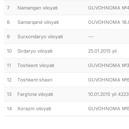
7
Namangan viloyati
GUVOHNOMA №486-s
8
Samarqand viloyati
GUVOHNOMA 18.01
9
Surxondaryo viloyati
---
10
Sirdaryo viloyati
25.01.2015 yil
11
Toshkent viloyati
GUVOHNOMA №395-
12
Toshkent shaxri
GUVOHNOMA №643-
13
Farg‘ona viloyati
10.01.2015 yil 422
14
Xorazm viloyati
GUVOHNOMA №614-