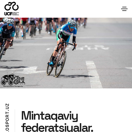
Z
U
Mintaqaviy
.
T
R
O
federatsiyalar.
P
S
O