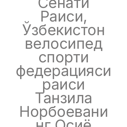
Сенати
Раиси,
Ўзбекистон
велосипед
спорти
федерацияси
раиси
Танзила
Норбоевани
нг Осиё