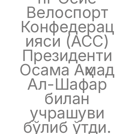
Велоспорт
Конфедерац
ияси (АСС)
Президенти
Осама Аҳмад
Ал-Шафар
билан
учрашуви
бўлиб ўтди.