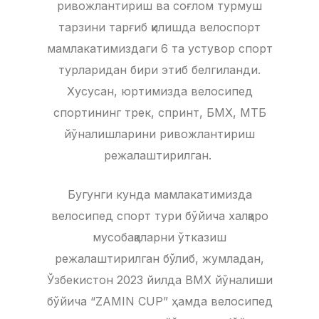
ривожлантириш ва соғлом турмуш
тарзини тарғиб қилишда велоспорт
мамлакатимиздаги 6 та устувор спорт
турларидан бири этиб белгиланди.
Хусусан, юртимизда велосипед
спортининг трек, спринт, БМХ, МТБ
йўналишларини ривожлантириш
режалаштирилган.
Бугунги кунда мамлакатимизда
велосипед спорт тури бўйича халқаро
мусобақаларни ўтказиш
режалаштирилган бўлиб, жумладан,
Ўзбекистон 2023 йилда ВМХ йўналиши
бўйича “ZAMIN CUP” ҳамда велосипед