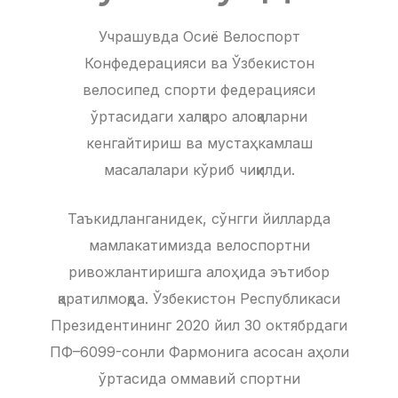
Учрашувда Осиё Велоспорт
Конфедерацияси ва Ўзбекистон
велосипед спорти федерацияси
ўртасидаги халқаро алоқаларни
кенгайтириш ва мустаҳкамлаш
масалалари кўриб чиқилди.
Таъкидланганидек, сўнгги йилларда
мамлакатимизда велоспортни
ривожлантиришга алоҳида эътибор
қаратилмоқда. Ўзбекистон Республикаси
Президентининг 2020 йил 30 октябрдаги
ПФ–6099-сонли Фармонига асосан аҳоли
ўртасида оммавий спортни