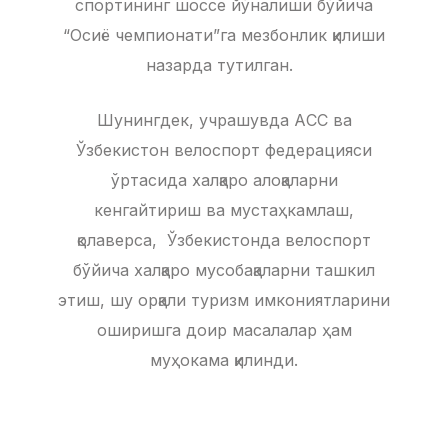
спортининг шоссе йўналиши бўйича
“Осиё чемпионати”га мезбонлик қилиши
назарда тутилган.
Шунингдек, учрашувда АCC ва
Ўзбекистон велоспорт федерацияси
ўртасида халқаро алоқаларни
кенгайтириш ва мустаҳкамлаш,
қолаверса, Ўзбекистонда велоспорт
бўйича халқаро мусобақаларни ташкил
этиш, шу орқали туризм имкониятларини
оширишга доир масалалар ҳам
муҳокама қилинди.