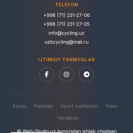
TELEFON
+998 (71) 231-27-06
+998 (71) 231-27-05
info@cycling.uz
uzbcycling@mail.ru
IJTIMOIY TARMOQLAR
Asosiy
Rasimlar
Sport maktablari
Video
Yangliklar
© Web-Studio.uz
tomonidan ishlab chiqilgan