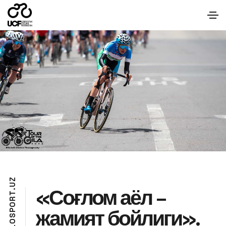
Z
U
«Соғлом аёл –
.
T
R
O
жамият бойлиги».
P
S
O