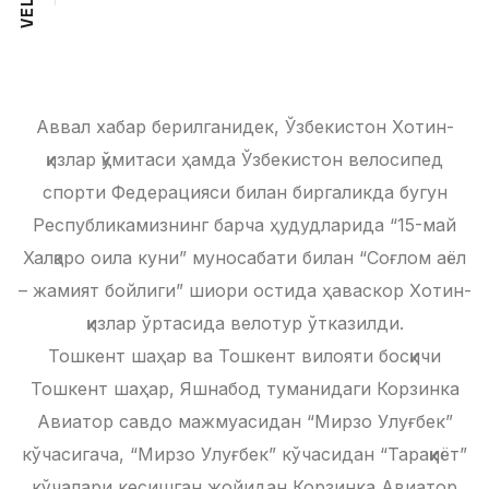
L
E
V
Аввал хабар берилганидек, Ўзбекистон Хотин-
қизлар қўмитаси ҳамда Ўзбекистон велосипед
спорти Федерацияси билан биргаликда бугун
Республикамизнинг барча ҳудудларида “15-май
Халқаро оила куни” муносабати билан “Соғлом аёл
– жамият бойлиги” шиори остида ҳаваскор Хотин-
қизлар ўртасида велотур ўтказилди.
Тошкент шаҳар ва Тошкент вилояти босқичи
Тошкент шаҳар, Яшнабод туманидаги Корзинка
Авиатор савдо мажмуасидан “Мирзо Улуғбек”
кўчасигача, “Мирзо Улуғбек” кўчасидан “Тараққиёт”
кўчалари кесишган жойидан Корзинка Авиатор