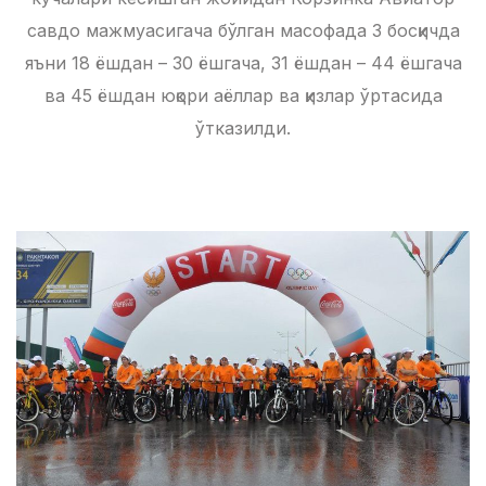
савдо мажмуасигача бўлган масофада 3 босқичда
яъни 18 ёшдан – 30 ёшгача, 31 ёшдан – 44 ёшгача
ва 45 ёшдан юқори аёллар ва қизлар ўртасида
ўтказилди.