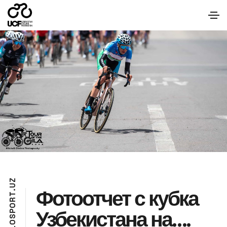
Z
U
Фотоотчет с кубка
.
T
R
O
Узбекистана на….
P
S
O