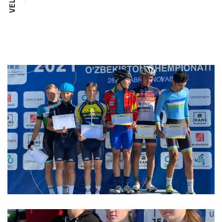
L
E
V