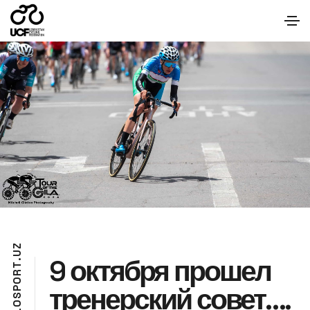
Z
U
9 октября прошел
.
T
R
O
тренерский совет….
P
S
O