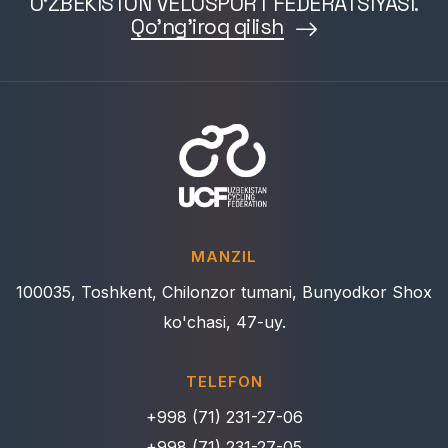
O‘ZBEKISTON VELOSPORT FEDERATSIYASI.
Qo'ng'iroq qilish
MANZIL
100035, Toshkent, Chilonzor tumani, Bunyodkor Shox
ko'chasi, 47-uy.
TELEFON
+998 (71) 231-27-06
+998 (71) 231-27-05