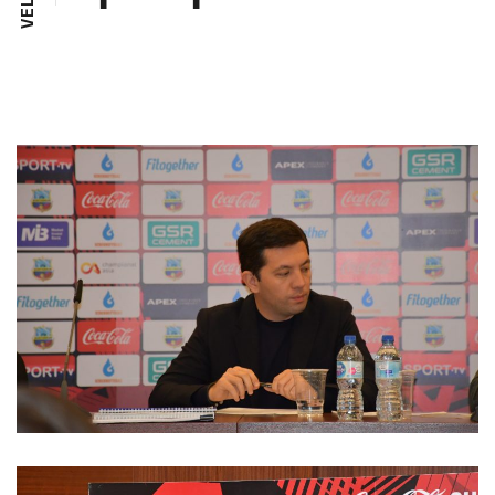
L
E
V