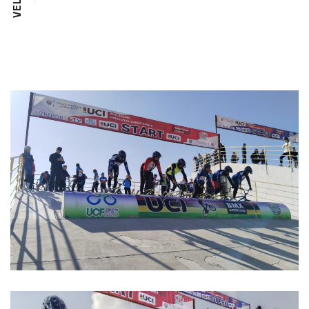
L
E
V