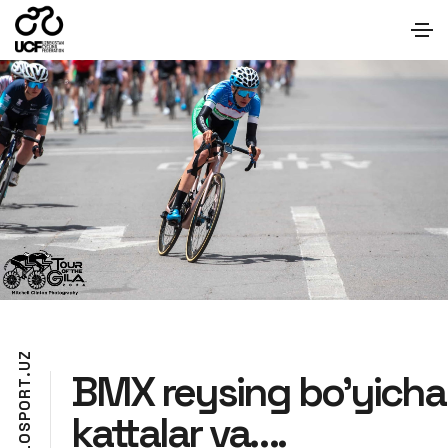
Z
U
BMX reysing bo’yicha
.
T
R
O
kattalar va….
P
S
O