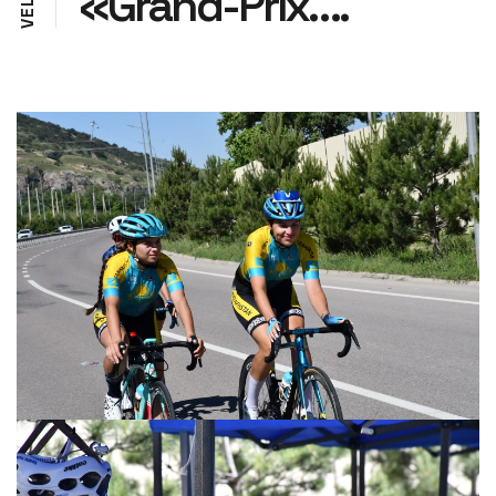
«Grand-Prix….
L
E
V