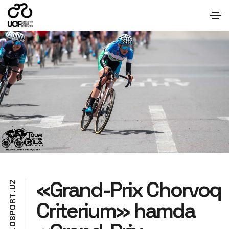
«Grand-Prix Chorvoq
Z
U
.
T
Criterium» hamda
R
O
P
S
O