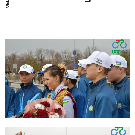
L
E
V