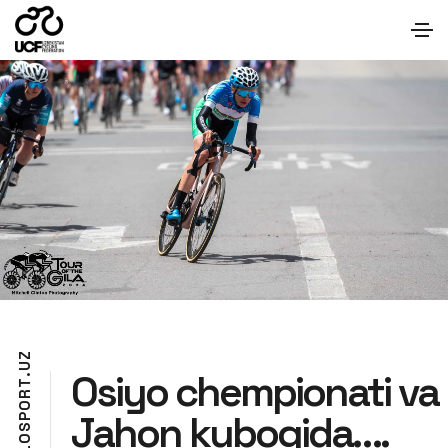
Z
U
Osiyo chempionati va
.
T
R
O
Jahon kubogida….
P
S
O