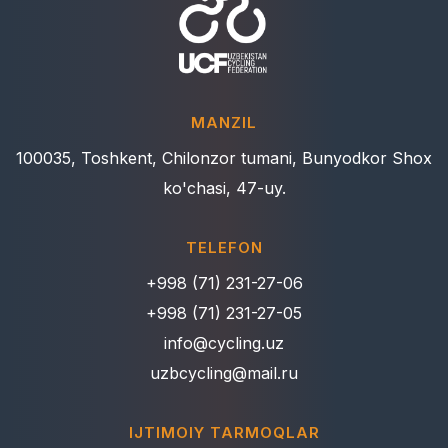
MANZIL
100035, Toshkent, Chilonzor tumani, Bunyodkor Shox
ko'chasi, 47-uy.
TELEFON
+998 (71) 231-27-06
+998 (71) 231-27-05
info@cycling.uz
uzbcycling@mail.ru
IJTIMOIY TARMOQLAR