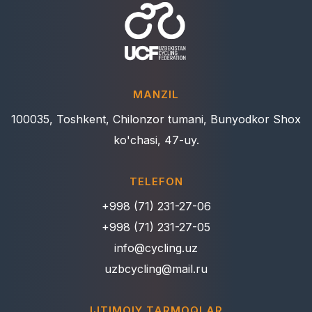
MANZIL
100035, Toshkent, Chilonzor tumani, Bunyodkor Shox
ko'chasi, 47-uy.
TELEFON
+998 (71) 231-27-06
+998 (71) 231-27-05
info@cycling.uz
uzbcycling@mail.ru
IJTIMOIY TARMOQLAR