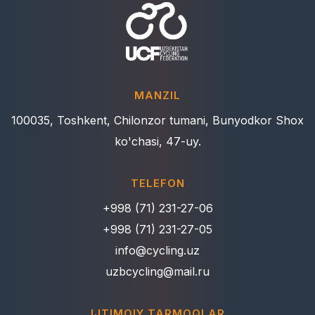
MANZIL
100035, Toshkent, Chilonzor tumani, Bunyodkor Shox
ko'chasi, 47-uy.
TELEFON
+998 (71) 231-27-06
+998 (71) 231-27-05
info@cycling.uz
uzbcycling@mail.ru
IJTIMOIY TARMOQLAR