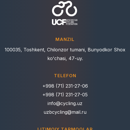
MANZIL
100035, Toshkent, Chilonzor tumani, Bunyodkor Shox
ko'chasi, 47-uy.
TELEFON
+998 (71) 231-27-06
+998 (71) 231-27-05
info@cycling.uz
uzbcycling@mail.ru
IJTIMOIY TARMOQLAR