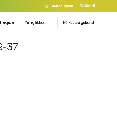
Manzil
Telefon qilish
 haqida
Yangliklar
Xabara yuborish
9-37