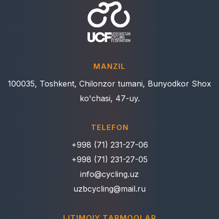
MANZIL
100035, Toshkent, Chilonzor tumani, Bunyodkor Shox
ko'chasi, 47-uy.
TELEFON
+998 (71) 231-27-06
+998 (71) 231-27-05
info@cycling.uz
uzbcycling@mail.ru
IJTIMOIY TARMOQLAR