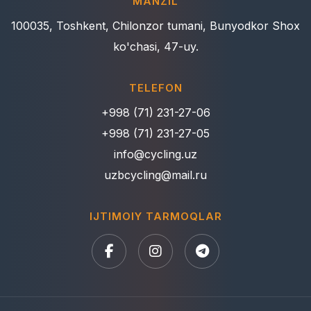
MANZIL
100035, Toshkent, Chilonzor tumani, Bunyodkor Shox
ko'chasi, 47-uy.
TELEFON
+998 (71) 231-27-06
+998 (71) 231-27-05
info@cycling.uz
uzbcycling@mail.ru
IJTIMOIY TARMOQLAR