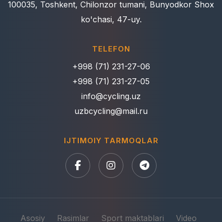
100035, Toshkent, Chilonzor tumani, Bunyodkor Shox
ko'chasi, 47-uy.
TELEFON
+998 (71) 231-27-06
+998 (71) 231-27-05
info@cycling.uz
uzbcycling@mail.ru
IJTIMOIY TARMOQLAR
Asosiy
Rasimlar
Sport maktablari
Video