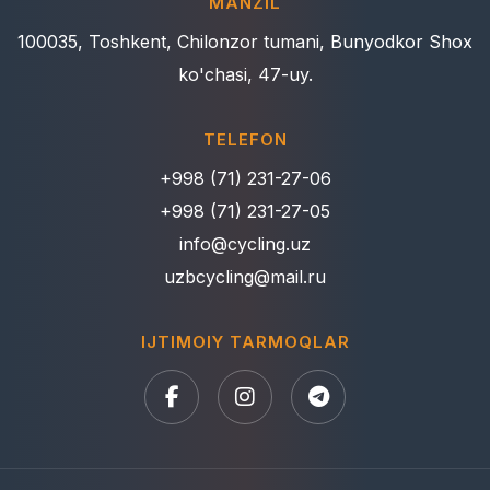
MANZIL
100035, Toshkent, Chilonzor tumani, Bunyodkor Shox
ko'chasi, 47-uy.
TELEFON
+998 (71) 231-27-06
+998 (71) 231-27-05
info@cycling.uz
uzbcycling@mail.ru
IJTIMOIY TARMOQLAR