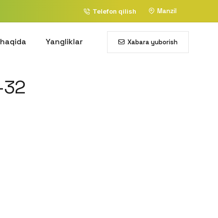
Manzil
Telefon qilish
 haqida
Yangliklar
Xabara yuborish
-32