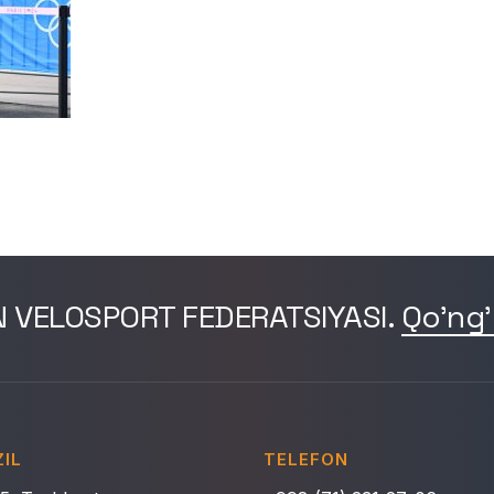
N VELOSPORT FEDERATSIYASI.
Qo'ng'
IL
TELEFON