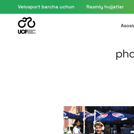
Velosport barcha uchun
Rasmiy hujjatlar
Asosi
pho