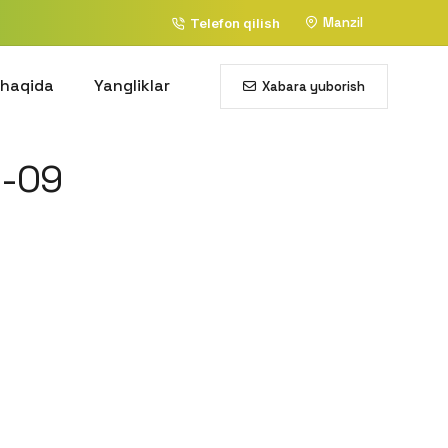
Manzil
Telefon qilish
 haqida
Yangliklar
Xabara yuborish
9-09