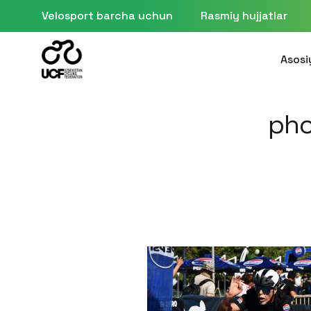
Velosport barcha uchun
Rasmiy hujjatlar
Asosi
pho