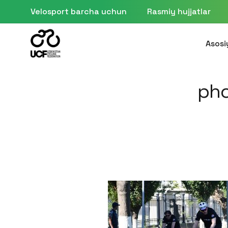
Velosport barcha uchun
Rasmiy hujjatlar
Asosi
ph