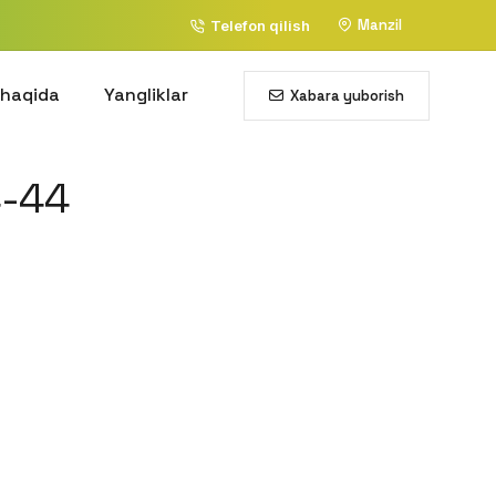
Manzil
Telefon qilish
 haqida
Yangliklar
Xabara yuborish
4-44