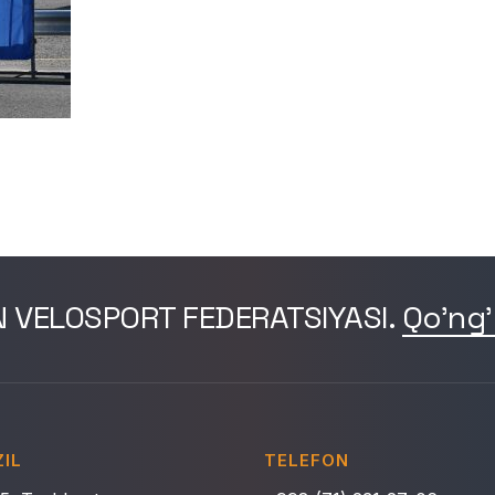
N VELOSPORT FEDERATSIYASI.
Qo'ng'
IL
TELEFON