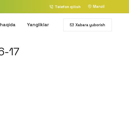
Manzil
Telefon qilish
 haqida
Yangliklar
Xabara yuborish
6-17