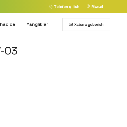
Manzil
Telefon qilish
 haqida
Yangliklar
Xabara yuborish
-03