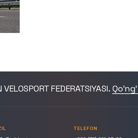
N VELOSPORT FEDERATSIYASI.
Qo'ng'
IL
TELEFON