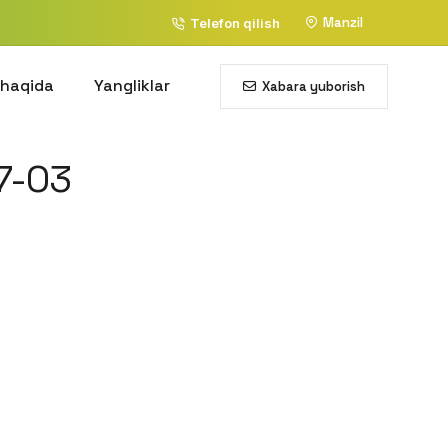
Manzil
Telefon qilish
 haqida
Yangliklar
Xabara yuborish
7-03