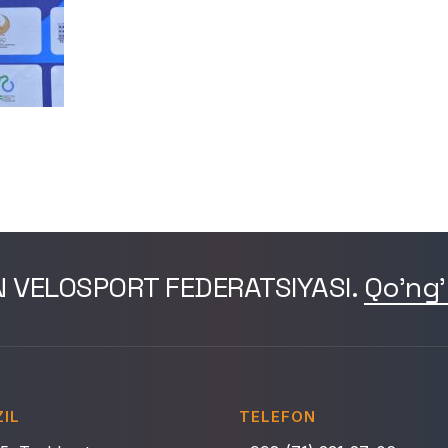
N VELOSPORT FEDERATSIYASI.
Qo'ng'
IL
TELEFON