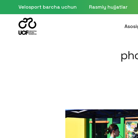
Velosport barcha uchun
Rasmiy hujjatlar
Asosi
ph