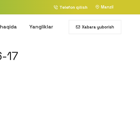
Manzil
Telefon qilish
 haqida
Yangliklar
Xabara yuborish
-17