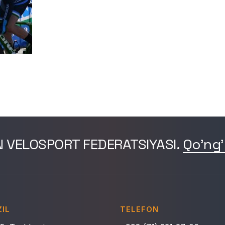
N VELOSPORT FEDERATSIYASI.
Qo'ng'
IL
TELEFON