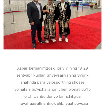
Xabar berganimizdek, joriy yilning 19-29
sentyabr kunlari Shveysariyaning Syurix
shahrida para velosportning shosse
yo‘nalishi bo‘yicha jahon chempionati bo‘lib
o‘tdi. Ushbu dunyo birinchiligida
muvaffaqiyatli ishtirok etib, vaqt poygasi