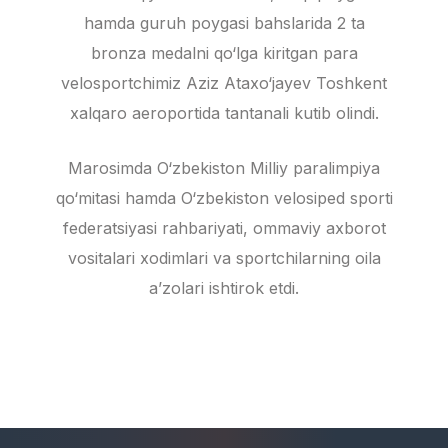
hamda guruh poygasi bahslarida 2 ta
bronza medalni qo‘lga kiritgan para
velosportchimiz Aziz Ataxo‘jayev Toshkent
xalqaro aeroportida tantanali kutib olindi.
Marosimda O‘zbekiston Milliy paralimpiya
qo‘mitasi hamda O‘zbekiston velosiped sporti
federatsiyasi rahbariyati, ommaviy axborot
vositalari xodimlari va sportchilarning oila
a’zolari ishtirok etdi.