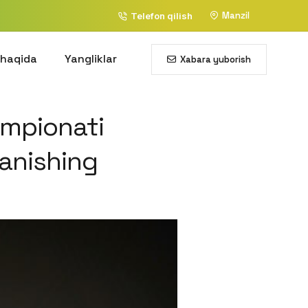
Manzil
Telefon qilish
 haqida
Yangliklar
Xabara yuborish
empionati
tanishing