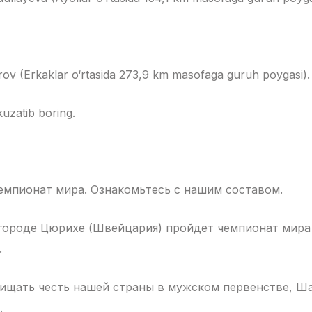
rov (Erkaklar o‘rtasida 273,9 km masofaga guruh poygasi).
kuzatib boring.
мпионат мира. Ознакомьтесь с нашим составом.
в городе Цюрихе (Швейцария) пройдет чемпионат мир
.
ищать честь нашей страны в мужском первенстве, Ша
.