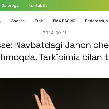
Galereya
Kontaktlar
y
Shosse
Trek
BMX RACING
Federatsiya
2024-09-11
se: Navbatdagi Jahon ch
hmoqda. Tarkibimiz bilan 