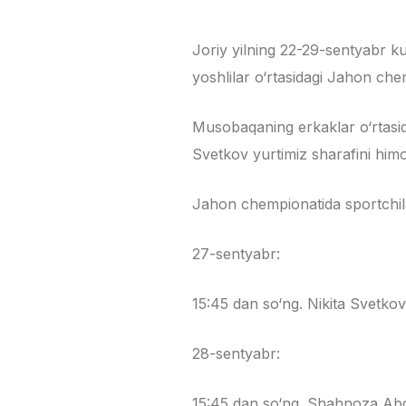
Joriy yilning 22-29-sentyabr k
yoshlilar o‘rtasidagi Jahon chem
Musobaqaning erkaklar o‘rtasid
Svetkov yurtimiz sharafini himo
Jahon chempionatida sportchilar
27-sentyabr:
15:45 dan so‘ng. Nikita Svetko
28-sentyabr:
15:45 dan so‘ng. Shahnoza Abd