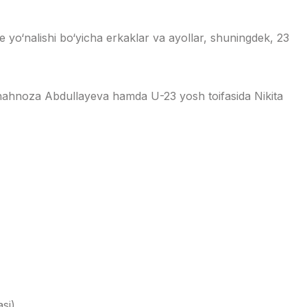
 yo‘nalishi bo‘yicha erkaklar va ayollar, shuningdek, 23
Shahnoza Abdullayeva hamda U-23 yosh toifasida Nikita
si).