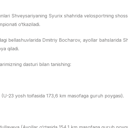
unlari Shveysariyaning Syurix shahrida velosportning shosse
pionati o‘tkaziladi.
agi bellashuvlarida Dmitriy Bocharov, ayollar bahslarida 
ya qiladi.
imizning dasturi bilan tanishing:
v (U-23 yosh toifasida 173,6 km masofaga guruh poygasi).
ullayeva (Ayollar o‘rtasida 154,1 km masofaga guruh poyga