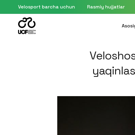
Velosport barcha uchun
Rasmiy hujjatlar
Asosi
Veloshos
yaqinlas