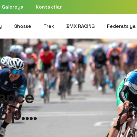
Galereya
Kontaktlar
y
Shosse
Trek
BMX RACING
Federatsiya
rance
o’p….