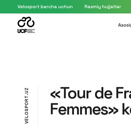
Velosport barcha uchun
Rasmiy hujjatlar
Asosi
«Tour de F
Z
U
.
T
R
Femmes» k
O
P
S
O
L
E
V